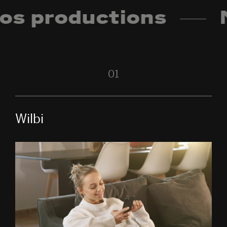
s productions
N
01
Wilbi